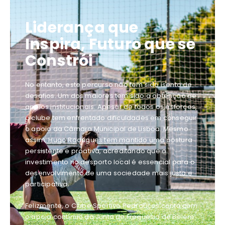
Liderança que
Inspira, Futuro que se
Constrói
No entanto, este percurso não tem sido isento de
desafios. Um dos maiores tem sido a obtenção de
apoios institucionais. Apesar de todos os esforços,
o clube tem enfrentado dificuldades em conseguir
o apoio da Câmara Municipal de Lisboa. Mesmo
assim, Hugo Rodrigues tem mantido uma postura
persistente e proativa, acreditando que o
investimento no desporto local é essencial para o
desenvolvimento de uma sociedade mais justa e
participativa.
Felizmente, o Clube Sportivo Pedrouços conta com
o apoio contínuo da Junta de Freguesia de Belém.