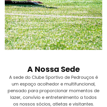
O presidente Fernando Rosa e o responsável pelo
pelouro do Desporto, Dr. Tiago Pessoa, têm sido
peças fundamentais no suporte à atividade do
clube, reconhecendo o seu valor histórico e o
impacto que tem na vida dos seus atletas e da
comunidade envolvente.
A Nossa Sede
A sede do Clube Sportivo de Pedrouços é
um espaço acolhedor e multifuncional,
pensado para proporcionar momentos de
lazer, convívio e entretenimento a todos
os nossos sócios, atletas e visitantes.