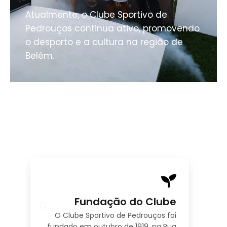
Atualmente, o Clube Sportivo de
Pedrouços continua ativo, promovendo
o desporto e a cultura na região de
Belém.
O
Fundação do Clube
Fu
O Clube Sportivo de Pedrouços foi
fundado em outubro de 1919, na Rua