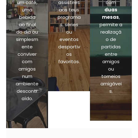
um café,
assistires
com
uma
aos teus
duas
bebida
programa
mesas
,
ao final
s, séries
permite a
do dia ou
ou
realizaçã
simplesm
eventos
o de
ente
desportiv
partidas
conviver
os
entre
com
favoritos.
amigos
amigos
ou
num
torneios
ambiente
amigávei
descontr
s.
aído.