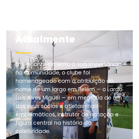
Atualmente
Em reconhecimento à sua importância
na comunidade, o clube foi
homenageado com a atribuição do
nome de um largo em Belém — o Largo
Luís Alves Miguel — em memória de um
dos seus sócios e atletas mais
emblemáticos, instrutor de natação e
figura central na história da
coletividade.