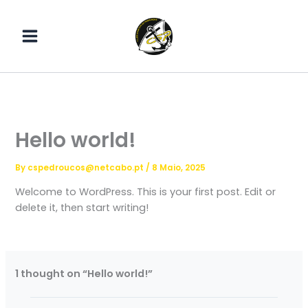
Skip
to
content
Hello world!
By
cspedroucos@netcabo.pt
/
8 Maio, 2025
Welcome to WordPress. This is your first post. Edit or
delete it, then start writing!
1 thought on “Hello world!”